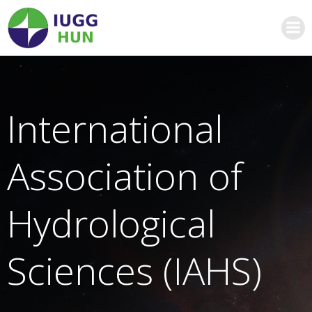
Skip
to
content
International
Association of
Hydrological
Sciences (IAHS)