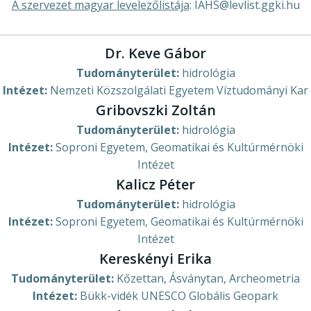
A szervezet magyar levelezőlistája
: IAHS@levlist.ggki.hu
Dr. Keve Gábor
Tudományterület:
hidrológia
Intézet:
Nemzeti Közszolgálati Egyetem Víztudományi Kar
Gribovszki Zoltán
Tudományterület:
hidrológia
Intézet:
Soproni Egyetem, Geomatikai és Kultúrmérnöki
Intézet
Kalicz Péter
Tudományterület:
hidrológia
Intézet:
Soproni Egyetem, Geomatikai és Kultúrmérnöki
Intézet
Kereskényi Erika
Tudományterület:
Kőzettan, Ásványtan, Archeometria
Intézet:
Bükk-vidék UNESCO Globális Geopark