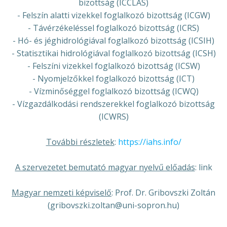
bizottság (ICCLAS)
- Felszín alatti vizekkel foglalkozó bizottság (ICGW)
- Távérzékeléssel foglalkozó bizottság (ICRS)
- Hó- és jéghidrológiával foglalkozó bizottság (ICSIH)
- Statisztikai hidrológiával foglalkozó bizottság (ICSH)
- Felszíni vizekkel foglalkozó bizottság (ICSW)
- Nyomjelzőkkel foglalkozó bizottság (ICT)
- Vízminőséggel foglalkozó bizottság (ICWQ)
- Vízgazdálkodási rendszerekkel foglalkozó bizottság
(ICWRS)
További részletek
:
https://iahs.info/
A szervezetet bemutató magyar nyelvű előadás
: link
Magyar nemzeti képviselő
: Prof. Dr. Gribovszki Zoltán
(gribovszki.zoltan@uni-sopron.hu)