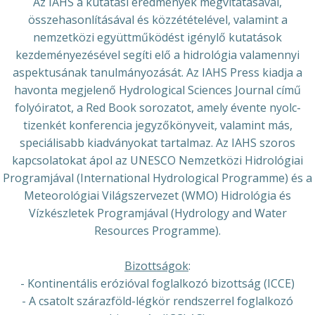
Az IAHS a kutatási eredmények megvitatásával,
összehasonlításával és közzétételével, valamint a
nemzetközi együttműködést igénylő kutatások
kezdeményezésével segíti elő a hidrológia valamennyi
aspektusának tanulmányozását. Az IAHS Press kiadja a
havonta megjelenő Hydrological Sciences Journal című
folyóiratot, a Red Book sorozatot, amely évente nyolc-
tizenkét konferencia jegyzőkönyveit, valamint más,
speciálisabb kiadványokat tartalmaz. Az IAHS szoros
kapcsolatokat ápol az UNESCO Nemzetközi Hidrológiai
Programjával (International Hydrological Programme) és a
Meteorológiai Világszervezet (WMO) Hidrológia és
Vízkészletek Programjával (Hydrology and Water
Resources Programme).
Bizottságok
:
- Kontinentális erózióval foglalkozó bizottság (ICCE)
- A csatolt szárazföld-légkör rendszerrel foglalkozó